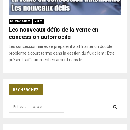
Relation Client
Vente
Les nouveaux défis de la vente en
concession automobile
Les concessionnaires se préparent à affronter un double
problème à court terme dans la gestion du flux client : Etre
présent suffisamment en amont dans le...
RECHERCHEZ
S
e
a
S
r
c
E