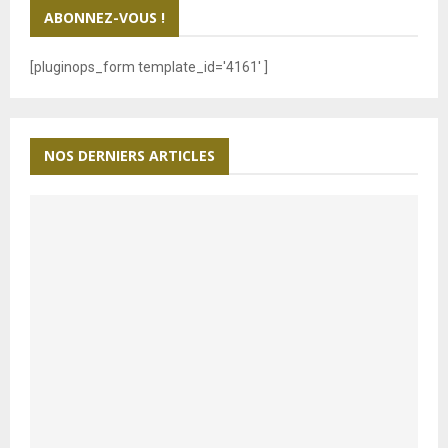
h
ABONNEZ-VOUS !
f
A
o
[pluginops_form template_id='4161' ]
r
R
:
C
NOS DERNIERS ARTICLES
H