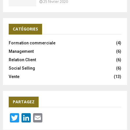
25 février 2020
CATÉGORIES
Formation commerciale
(4)
Management
(6)
Relation Client
(6)
Social Selling
(6)
Vente
(13)
PARTAGEZ
T
Li
E
wi
n
m