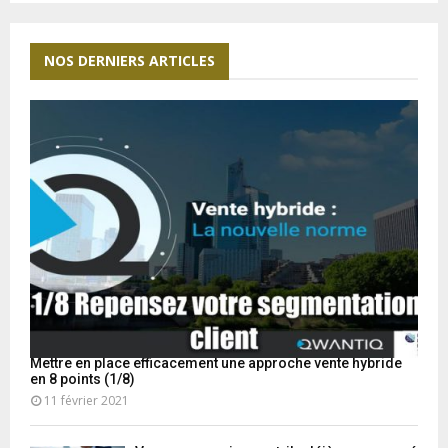
:
C
NOS DERNIERS ARTICLES
H
Mettre en place efficacement une approche vente hybride
en 8 points (1/8)
11 février 2021