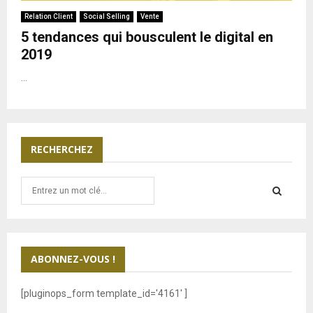
Relation Client
Social Selling
Vente
5 tendances qui bousculent le digital en
2019
...
RECHERCHEZ
S
e
a
S
r
c
E
h
ABONNEZ-VOUS !
f
A
o
[pluginops_form template_id='4161' ]
r
R