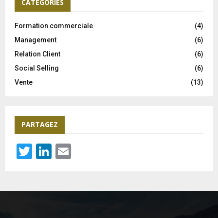
CATÉGORIES
Formation commerciale
(4)
Management
(6)
Relation Client
(6)
Social Selling
(6)
Vente
(13)
PARTAGEZ
T
Li
E
wi
n
m
tt
ke
ail
er
dI
n