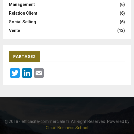
Management
(6)
Relation Client
(6)
Social Selling
(6)
Vente
(13)
PARTAGEZ
T
Li
E
wi
n
m
tt
ke
ail
er
dI
n
@2018 - efficacite-commerciale.fr. All Right Reserved. Powered by
Cloud Business School