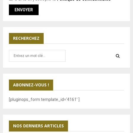
RECHERCHEZ
S
e
a
S
r
c
E
h
ABONNEZ-VOUS !
f
A
o
[pluginops_form template_id='4161' ]
r
R
:
C
NOS DERNIERS ARTICLES
H